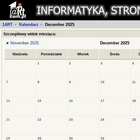
1ART
►
Kalendarz
►
December 2025
Szczegółowy widok miesiąca:
◄
November 2025
December 2025
Niedziela
Poniedziałek
Wtorek
Środa
1
2
3
4
7
8
9
10
11
14
15
16
17
18
21
22
23
24
25
28
29
30
31